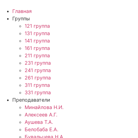
Перейти
к
Главная
содержимому
Группы
121 группа
131 группа
141 группа
161 группа
211 группа
231 группа
241 группа
261 группа
311 группа
331 группа
Преподаватели
Минайлова Н.И.
Алексеев А.Г.
Аушева Т.А.
Белобаба Е.А.
Бувальцева Н.А.