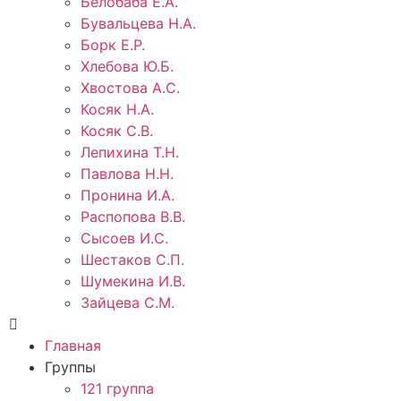
Белобаба Е.А.
Бувальцева Н.А.
Борк Е.Р.
Хлебова Ю.Б.
Хвостова А.С.
Косяк Н.А.
Косяк С.В.
Лепихина Т.Н.
Павлова Н.Н.
Пронина И.А.
Распопова В.В.
Сысоев И.С.
Шестаков С.П.
Шумекина И.В.
Зайцева С.М.
Главная
Группы
121 группа