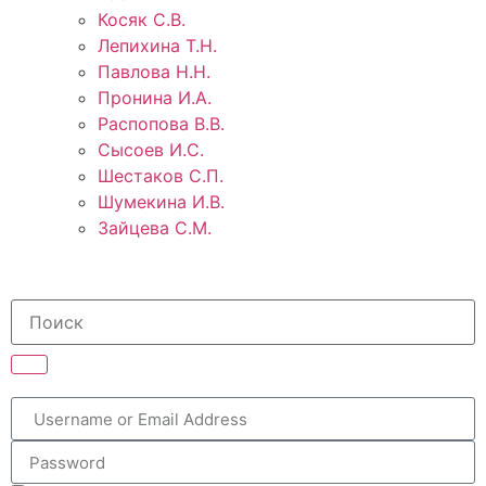
Косяк С.В.
Лепихина Т.Н.
Павлова Н.Н.
Пронина И.А.
Распопова В.В.
Сысоев И.С.
Шестаков С.П.
Шумекина И.В.
Зайцева С.М.