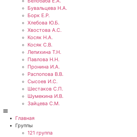
Белобаба Е.А.
Бувальцева Н.А.
Борк Е.Р.
Хлебова Ю.Б.
Хвостова А.С.
Косяк Н.А.
Косяк С.В.
Лепихина Т.Н.
Павлова Н.Н.
Пронина И.А.
Распопова В.В.
Сысоев И.С.
Шестаков С.П.
Шумекина И.В.
Зайцева С.М.
Главная
Группы
121 группа